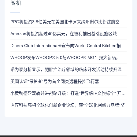
随机
PPG将投资3.8亿美元在美国北卡罗来纳州谢尔比新建航空航天涂料和密封剂生产厂
Amazon将投资超过40亿美元，在智利推出基础设施区域
Diners Club International®宣布向World Central Kitchen捐赠75万美元
WHOOP发布WHOOP® 5.0与WHOOP® MG：强大新品，引领健康与长寿领域的突破性创新
诺为泰分析显示，肥胖症治疗领域的临床开发活动持续升温
英国认证“保护者”号为首个同类远程操控飞行器
小黄鸭德盈双轨并进战略升级：打造“世界级IP文旅标竿” 开创“AI智能互动新蓝海”
店匠科技亮相全球化创新企业论坛，获“全球化创新力品牌”奖