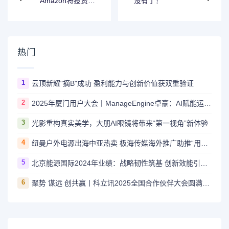
Amazon将投资超
没有了！
过40亿美元，在智
利推出基础设施区
域
热门
1
云顶新耀"摘B"成功 盈利能力与创新价值获双重验证
2
2025年厦门用户大会丨ManageEngine卓豪：AI赋能运维，智启未来新程
3
光影重构真实美学，大朋AI眼镜将带来“第一视角”新体验
4
纽曼户外电源出海中亚热卖 极海传媒海外推广助推“用电自由梦”
5
北京能源国际2024年业绩：战略韧性筑基 创新效能引领绿色增长新范式
6
聚势 谋远 创共赢丨科立讯2025全国合作伙伴大会圆满落幕