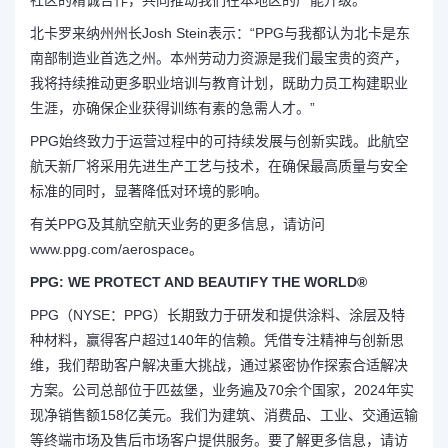
社区的精诚合作，共同推动我们在本地区的产能升级。”
北卡罗来纳州州长Josh Stein表示：“PPG与我都认为北卡是东
南部制造业首选之州。本州劳动力资源是我们最宝贵的资产，
我将持续推动更多职业培训与教育计划，既助力员工构建职业
生涯，亦确保企业获得训练有素的急需人才。”
PPG始终致力于运营过程中的可持续发展与创新实践。此航空
航天新厂将采用先进生产工艺与技术，在确保最高质量与安全
标准的同时，显著降低对环境的影响。
有关PPG及其航空航天业务的更多信息，请访问
www.ppg.com/aerospace
。
PPG: WE PROTECT AND BEAUTIFY THE WORLD®
PPG（NYSE：PPG）长期致力于研发和提供涂料、涂层及特
种材料，赢得客户超过140年的信赖。凭借专注精神与创新思
维，我们帮助客户解决重大挑战，通过紧密协作探索合适解决
方案。公司总部位于匹兹堡，业务遍及70余个国家，2024年实
现净销售额158亿美元。我们为建筑、消费品、工业、交通运输
等终端市场及售后市场客户提供服务。要了解更多信息，请访