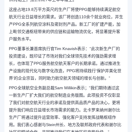
这座占地19.8万平方英尺的生产厂将使PPG能够持续满足航空
航天行业日益增长的需求。该厂将创造110余个就业岗位，并生
产PPG全系列航空涂料及密封剂产品。新工厂的扩建产能，加
上毗邻交通枢纽带来的供应链和运输物流优化，将显著提升客
户服务水平。
PPG董事长兼首席执行官Tim Knavish表示：“此次新生产厂的
投资建设，既印证了市场对我们全球领先技术的强劲需求增
长，也体现了PPG服务航空航天客户的长期承诺。通过推进生
产设施的现代化与数字化改造，PPG将持续践行'保护并美化世
界'的企业宗旨，同时助力航空航天领域的增长与创新。”
PPG全球航空业务副总裁Sam Millikin表示；“我们期待通过这
一新生产厂扩大我们的航空制造业务版图。此项投资不仅彰显
了我们对航空航天行业的承诺及提供高品质产品的决心，更将
提升我们响应日益增长市场需求的能力。北卡罗来纳州谢尔比
生产厂将通过提升运营效率、强化客户支持发挥战略枢纽作
用。我们衷心感谢与Stein州长、地方及联邦政府代表和谢尔比