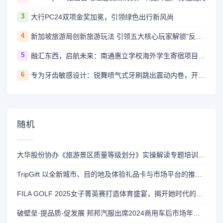
3
大行PC24双项金奖加冕，引领绿色出行新风尚
4
新加坡旅游局创新旅游玩法 引领五大核心玩家解锁"反正好玩"之旅
5
融汇东西，启航未来：南通惠立学校海外学生寄宿项目正式启动
6
专为牙齿敏感设计：锐舞喷气式牙刷跳出震动内卷，开辟温和清洁新路径
随机
大华股份协办《旅游景区质量等级划分》实操解读专题培训班成功举行
TripGift 以全新城市、目的地及体验礼品卡与市场平台的推出，开启“全球本地梦想清单”之旅
FILA GOLF 2025女子菁英赛打造体育盛宴，揭开她时代的高尔夫新篇章
破壁垒·提品质·促发展 邦邦汽服出席2024商用车后市场年度大会