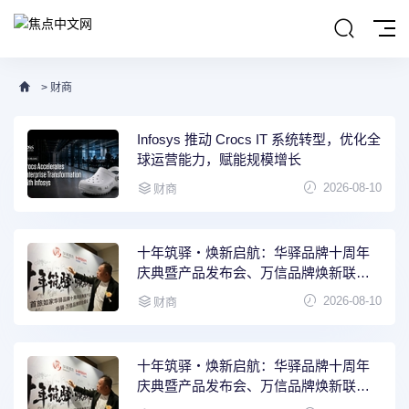
>
财商
Infosys 推动 Crocs IT 系统转型，优化全
球运营能力，赋能规模增长
2026-08-10
财商
十年筑驿・焕新启航：华驿品牌十周年
庆典暨产品发布会、万信品牌焕新联合
盛会
2026-08-10
财商
十年筑驿・焕新启航：华驿品牌十周年
庆典暨产品发布会、万信品牌焕新联合
盛会