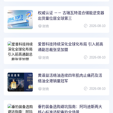
权威认证 －－ 古瑞瓦特混合储能逆变器
出货量位居全球第三
2026-08-10
财商
爱普科技持续深化全球化布局 引入前高
通副总裁张坚加盟
2026-08-10
财商
黄道益活络油连续四年肌肉止痛药及活
络油全港销量冠军
2026-08-10
财商
垂钓装备选购避坑指南：阿玛迪斯两大
核心标准适配垂钓全场景