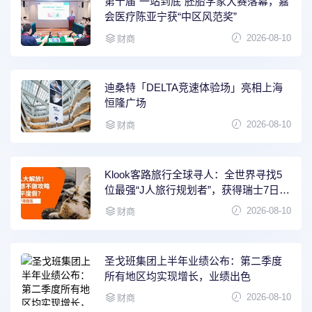
第十届“一站到底”胚胎学家大赛落幕，嘉
会医疗陈亚宁获“中区风范奖”
2026-08-10
财商
迪桑特「DELTA竞速体验场」亮相上海
恒隆广场
2026-08-10
财商
Klook客路旅行全球寻人：全世界寻找5
位最强“J人旅行规划者”，获得瑞士7日全
包之旅
2026-08-10
财商
圣戈班集团上半年业绩公布：第二季度
所有地区均实现增长，业绩出色
2026-08-10
财商