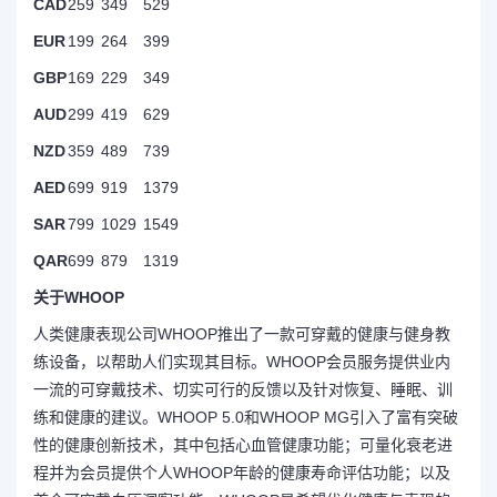
CAD
259
349
529
EUR
199
264
399
GBP
169
229
349
AUD
299
419
629
NZD
359
489
739
AED
699
919
1379
SAR
799
1029
1549
QAR
699
879
1319
关于WHOOP
人类健康表现公司WHOOP推出了一款可穿戴的健康与健身教
练设备，以帮助人们实现其目标。WHOOP会员服务提供业内
一流的可穿戴技术、切实可行的反馈以及针对恢复、睡眠、训
练和健康的建议。WHOOP 5.0和WHOOP MG引入了富有突破
性的健康创新技术，其中包括心血管健康功能；可量化衰老进
程并为会员提供个人WHOOP年龄的健康寿命评估功能；以及