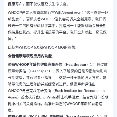
健康寿命，而不仅仅是延长生命长度。
WHOOP创始人兼首席执行官Will Ahmed 表示：“这不仅是一场
新品发布，更标志着WHOOP及其会员迈入全新篇章。我们将
过去十年的所有经验倾注其中，打造出一个能够帮助会员长期
保持最佳状态、提升生活质量的平台。我们全力以赴，毫无保
留。”
此处
为WHOOP 5.0和WHOOP MG的图像。
全新健康与表现应用内功能：
带有WHOOP年龄的健康寿命评估（Healthspan）
1
：
通过健
康寿命评估（Healthspan），深入了解您的日常习惯如何影响
长期健康，并获得专业指导——这是一种全新的强大方式，能
够量化您的生理年龄并减缓衰老进程。健康寿命评估由
WHOOP与巴克衰老研究所（Buck Institute for Research on
Aging）首席执行官Eric Verdin博士携手研发，结合九项与长期
健康相关的关键指标，精准计算您的WHOOP年龄和衰老速
度。
带有心电图（ECG）的心脏筛查器（Heart Screener）
2
：
您