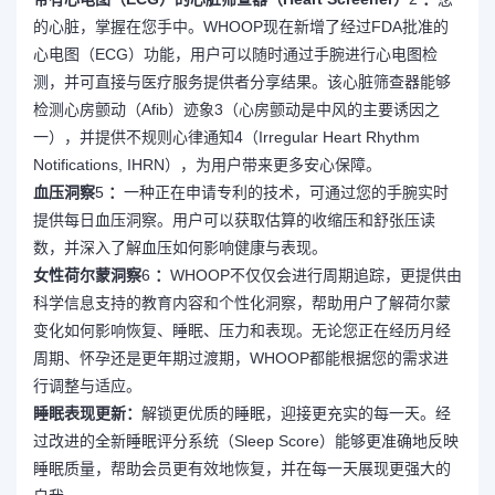
的心脏，掌握在您手中。WHOOP现在新增了经过FDA批准的
心电图（ECG）功能，用户可以随时通过手腕进行心电图检
测，并可直接与医疗服务提供者分享结果。该心脏筛查器能够
检测心房颤动（Afib）迹象3（心房颤动是中风的主要诱因之
一），并提供不规则心律通知4（Irregular Heart Rhythm
Notifications, IHRN），为用户带来更多安心保障。
血压洞察
5
：
一种正在申请专利的技术，可通过您的手腕实时
提供每日血压洞察。用户可以获取估算的收缩压和舒张压读
数，并深入了解血压如何影响健康与表现。
女性荷尔蒙洞察
6
：
WHOOP不仅仅会进行周期追踪，更提供由
科学信息支持的教育内容和个性化洞察，帮助用户了解荷尔蒙
变化如何影响恢复、睡眠、压力和表现。无论您正在经历月经
周期、怀孕还是更年期过渡期，WHOOP都能根据您的需求进
行调整与适应。
睡眠表现更新：
解锁更优质的睡眠，迎接更充实的每一天。经
过改进的全新睡眠评分系统（Sleep Score）能够更准确地反映
睡眠质量，帮助会员更有效地恢复，并在每一天展现更强大的