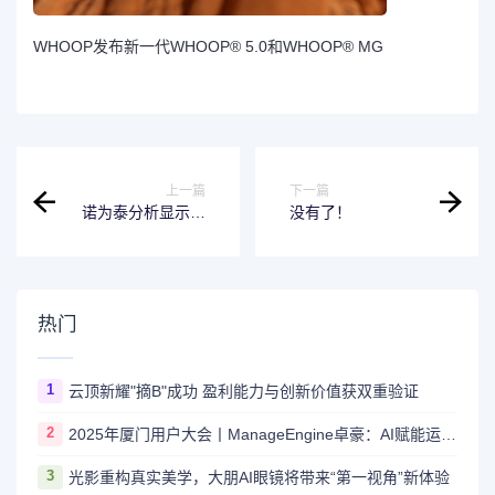
WHOOP发布新一代WHOOP® 5.0和WHOOP® MG
上一篇
下一篇
诺为泰分析显示，
没有了！
肥胖症治疗领域的
临床开发活动持续
升温
热门
1
云顶新耀"摘B"成功 盈利能力与创新价值获双重验证
2
2025年厦门用户大会丨ManageEngine卓豪：AI赋能运维，智启未来新程
3
光影重构真实美学，大朋AI眼镜将带来“第一视角”新体验