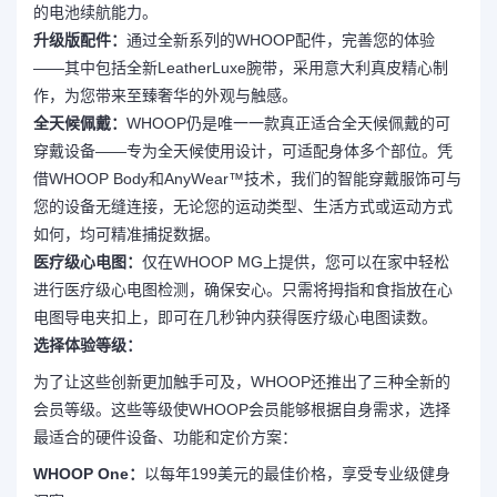
的电池续航能力。
升级版配件：
通过全新系列的WHOOP配件，完善您的体验
——其中包括全新LeatherLuxe腕带，采用意大利真皮精心制
作，为您带来至臻奢华的外观与触感。
全天候佩戴：
WHOOP仍是唯一一款真正适合全天候佩戴的可
穿戴设备——专为全天候使用设计，可适配身体多个部位。凭
借WHOOP Body和AnyWear™技术，我们的智能穿戴服饰可与
您的设备无缝连接，无论您的运动类型、生活方式或运动方式
如何，均可精准捕捉数据。
医疗级心电图：
仅在WHOOP MG上提供，您可以在家中轻松
进行医疗级心电图检测，确保安心。只需将拇指和食指放在心
电图导电夹扣上，即可在几秒钟内获得医疗级心电图读数。
选择体验等级：
为了让这些创新更加触手可及，WHOOP还推出了三种全新的
会员等级。这些等级使WHOOP会员能够根据自身需求，选择
最适合的硬件设备、功能和定价方案：
WHOOP One：
以每年199美元的最佳价格，享受专业级健身