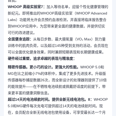
自我。
WHOOP 高级实验室7：
加入等待名单，迎接个性化健康管理的
新纪元。即将推出的WHOOP高级实验室（WHOOP Advanced
Labs）功能将允许会员预约血液检测，并直接将临床报告整合
到WHOOP应用中，为您带来更全面的健康数据，并提供切实
可行的改进建议。
全面健身追踪：
从每日步数、最大摄氧量（VO₂ Max）到力量
训练中的肌肉负荷，以及超过145种受到支持的活动，会员现在
可以全面优化健身效果，同时兼顾短期表现和长期健康成果。
硬件经过重塑，追求卓越的表现与精准度：
精密传感器。更小巧的设计。更强大的性能。
WHOOP 5.0和
MG在比之前缩小7%的体积中，集成了更多先进技术。升级版
传感器每秒捕捉数据26次，而全新设计的处理器则提供了10倍
的能效提升——在不牺牲电池续航或佩戴舒适度的前提下，带
来更丰富的健康洞察信息。
超过14天的电池续航时间。提供全新无线电池包。8：
WHOOP
5.0和MG硬件每次充电可提供超过14天的电池续航时间。现
在，会员配合全新无线电池包使用设备，可享受最长达一个月