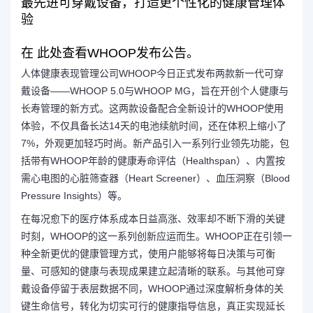
最先进可穿戴设备，打造更个性化的健康管理体
验
在 此处查看WHOOP发布公告。
人体健康表现管理公司
WHOOP
今日正式发布两款新一代可穿
戴设备——WHOOP 5.0与WHOOP MG，旨在开创个人健康与
长寿管理的新方式。这两款设备配合全新设计的WHOOP使用
体验，不仅具备长达14天的电池续航时间，还在体积上缩小了
7%，外观更加轻巧时尚。新产品引入一系列行业领先功能，包
括带有WHOOP年龄的健康寿命评估（Healthspan）、内置按
需心电图的心脏筛查器（Heart Screener）、血压洞察（Blood
Pressure Insights）等。
在每况愈下的医疗体系成本日益高涨、效率却不断下滑的关键
时刻，WHOOP的这一系列创新应运而生。WHOOP正在引领一
种全新更优的健康管理方式，使用户能够将每日决策与可衡
量、可感知的健康与表现成果建立起清晰的联系。与其他可穿
戴设备停留于表层数据不同，WHOOP通过深度解析身体的关
键生命信号，转化为切实可行的健康指导信息，真正实现延长