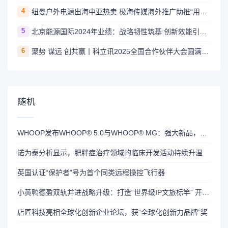
4
纽曼户外电源出海中亚热卖 极海传媒海外推广助推“用电自由梦”
5
北京能源国际2024年业绩：战略韧性筑基 创新效能引领绿色增长新范式
6
聚势 谋远 创共赢丨科立讯2025全国合作伙伴大会圆满落幕
随机
WHOOP发布WHOOP® 5.0与WHOOP® MG：强大新品，引领健康与长寿领域的突破性创新
诺为泰分析显示，肥胖症治疗领域的临床开发活动持续升温
英国认证“保护者”号为首个同类远程操控飞行器
小黄鸭德盈双轨并进战略升级：打造“世界级IP文旅标竿” 开创“AI智能互动新蓝海”
店匠科技亮相全球化创新企业论坛，获“全球化创新力品牌”奖