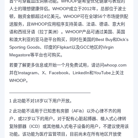
首个可穿戴血压洞察功能。WHOOP是希望优化健康与表现的
人士的理想健康伴侣。WHOOP成立于2012年，总部位于波士
顿，融资金额超过4亿美元。WHOOP可在全球56个市场提供配
送服务，且WHOOP应用程序支持英语、法语、德语、意大利
语和西班牙语（拉丁美洲）。WHOOP产品可通过美国、英国
和澳大利亚的亚马逊平台购买，同时在美国的Best Buy和Dick’s
Sporting Goods、印度的Flipkart以及GCC地区的Virgin
Megastore等平台也可购买。
若要了解更多信息或开始一个月免费试用，请访问
whoop.com
并在
Instagram
、
X
、
Facebook
、
LinkedIn
和
YouTube
上关注
WHOOP。
_________________________________
1
此功能不对18岁以下用户开放。
2
此功能不适用于已知患有房颤（AFib）以外心律不齐的用
户，或22岁以下的用户。对于配有心脏起搏器、植入式心律转
复除颤器（ICD）或其他植入式电子设备的用户，不建议使用该
功能。该功能为医疗监管项目，目前尚未在所有地区开放使