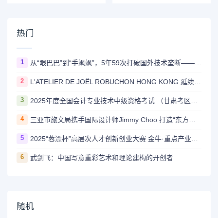
热门
1
从“眼巴巴”到“手飒飒”，5年59次打破国外技术垄断——国家管网集团北京管道有限公司“红色劲旅自主维保突击队”攻坚实录
2
L'ATELIER DE JOËL ROBUCHON HONG KONG 延续十八载辉煌传奇 今夏载誉回归置地廣塲
3
2025年度全国会计专业技术中级资格考试 （甘肃考区）报名公告
4
三亚市旅文局携手国际设计师Jimmy Choo 打造“东方度假美学”新标杆
5
2025“蓉漂杯”高层次人才创新创业大赛 金牛·重点产业园区专项赛圆满举行
6
武剑飞：中国写意重彩艺术和理论建构的开创者
随机