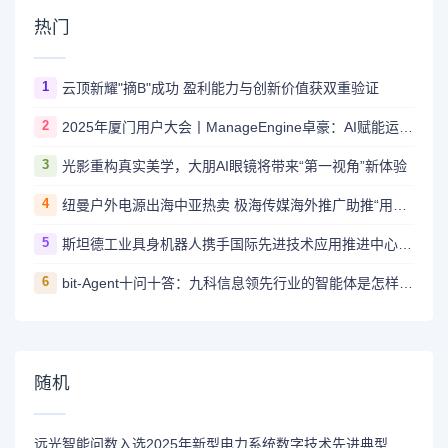
热门
1
云顶新耀"摘B"成功 盈利能力与创新价值获双重验证
2
2025年厦门用户大会丨ManageEngine卓豪：AI赋能运维，智启未来新程
3
光影重构真实美学，大朋AI眼镜将带来“第一视角”新体验
4
纽曼户外电源出海中亚热卖 极海传媒海外推广助推“用电自由梦”
5
斯坦德工业具身机器人携手国际先进技术应用推进中心（深圳）， 共筑具身智能产业创新生态
6
bit-Agent十问十答：九科信息领先行业的智能体是怎样炼成的？
随机
远光智能问数入选2025年新型电力系统数字技术先进典型案例