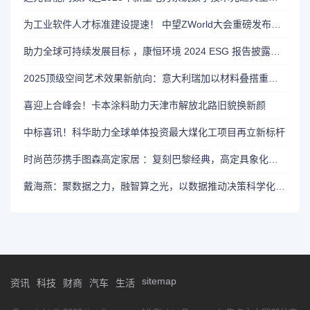
为工业软件人才标准建设提速！ 中望ZWorld大会重磅发布CAx培训认证体系
助力全球可持续发展目标 ，康恒环境 2024 ESG 报告披露可持续发展亮眼成果
2025顶级空间艺术效果新航向：意大利瑞加以材料叠搭重塑墙面美学
喜迎上合峰会！卡本涂料助力天津市解放北路旧貌换新颜
中标喜讯！科华助力全球单体投资最大煤化工项目再立新标杆
时尚芭莎携手图森高定家居 ：复刻巴黎经典，高定具象化生活想像
戴海燕：聚数据之力，融智算之光，以数据推动决策科学化和精准化
sitemap
资讯
科技
财商
汽车
生活