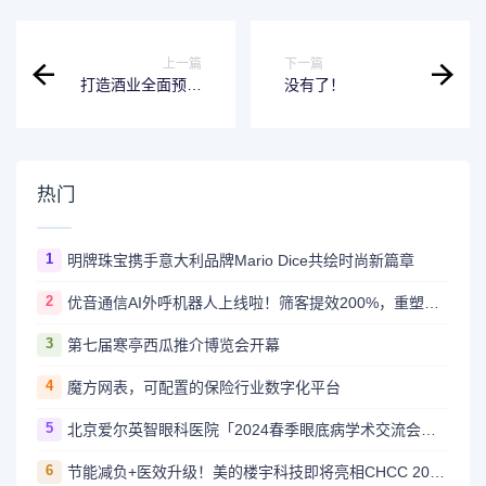
上一篇
下一篇
打造酒业全面预算
没有了！
管理最佳实践，企
云方助力金徽酒打
造“数智化”全面预
算平台
热门
1
明牌珠宝携手意大利品牌Mario Dice共绘时尚新篇章
2
优音通信AI外呼机器人上线啦！筛客提效200%，重塑企业触客新体验
3
第七届寒亭西瓜推介博览会开幕
4
魔方网表，可配置的保险行业数字化平台
5
北京爱尔英智眼科医院「2024春季眼底病学术交流会」隆重举办
6
节能减负+医效升级！美的楼宇科技即将亮相CHCC 2024医疗展