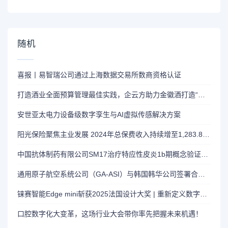
随机
喜报丨易智瑞公司通过上海数据交易所数商资格认证
打造酒业全面预算管理最佳实践，企云方助力金徽酒打造“数智化”全面预算平台
安世亚太电力设备级数字孪生与AI虚拟传感解决方案
阳光保险聚焦主业发展 2024年总保费收入持续增至1,283.8亿人民币
中国抗体制药有限公司SM17治疗特应性皮炎1b期概念验证临床试验取得突破性结果
通用原子航空系统公司（GA-ASI）与韩国韩华公司签署合作协议
铼赛智能Edge mini斩获2025法国设计大奖 | 重新定义数字化齿科美学
口腔数字化大变革，这场行业大会带你率先把握未来机遇！