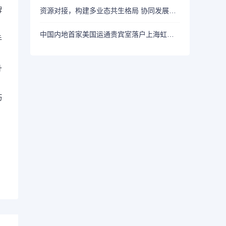
牌
资源对接，构建多业态共生格局 协同发展，挖掘新消费鲜活动能 ，2026生活方式上海秀盛大开幕
中国内地首家美国运通贵宾室落户上海虹桥国际机场2号航站楼
手
升
巧