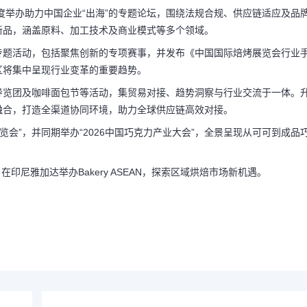
度举办助力中国企业“出海”的专题论坛，围绕法规合规、供应链适应及品
新品，涵盖原料、加工技术及商业模式等多个领域。
专题活动，包括聚焦创新的专项赛事，并发布《中国国际焙烤展览会行业
区将集中呈现行业变革的重要趋势。
导览团及咖啡面包节等活动，集贸易对接、趋势洞察与行业交流于一体。
的全面融合，打造全渠道协同环境，助力全球供应链高效对接。
览会”，并同期举办“2026中国巧克力产业大会”，全景呈现从可可到成品
印尼雅加达举办Bakery ASEAN，探索区域烘焙市场新机遇。