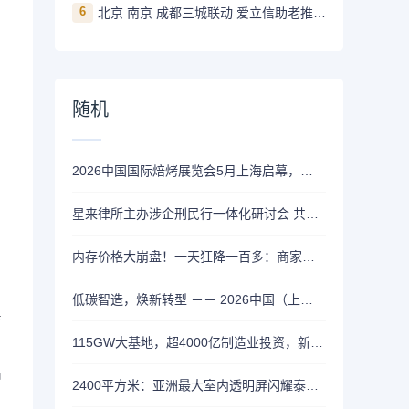
6
北京 南京 成都三城联动 爱立信助老推动AI平权打破数字代际墙
随机
2026中国国际焙烤展览会5月上海启幕，聚焦全球烘焙行业创新
星来律所主办涉企刑民行一体化研讨会 共话新质生产力法治应对
内存价格大崩盘！一天狂降一百多：商家疯狂抛售
低碳智造，焕新转型 －－ 2026中国（上海）第二十九届国际船艇及其技术设备展览会暨上海国际公务艇展览会盛大开幕！
产
115GW大基地，超4000亿制造业投资，新能源下一个“五年”要看内蒙古
沿
2400平方米：亚洲最大室内透明屏闪耀泰国中央世界商业中心