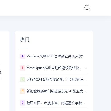
热门
1
Vantage荣膺2025全球商业杂志大奖"亚太最佳在线交易平台"
2
MetaOptics推出自动超透镜测试仪，以提升量产分选能力
展
主
3
大行PC24双项金奖加冕，引领绿色出行新风尚
4
新加坡旅游局创新旅游玩法 引领五大核心玩家解锁"反正好玩"之旅
5
融汇东西，启航未来：南通惠立学校海外学生寄宿项目正式启动