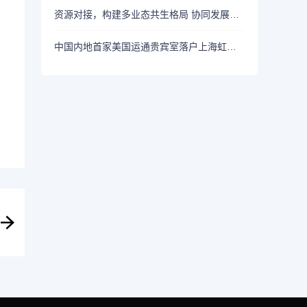
资源对接，构建多业态共生格局 协同发展，挖掘新消费鲜活动能 ，2026生活方式上海秀盛大开幕
中国内地首家美国运通贵宾室落户上海虹桥国际机场2号航站楼