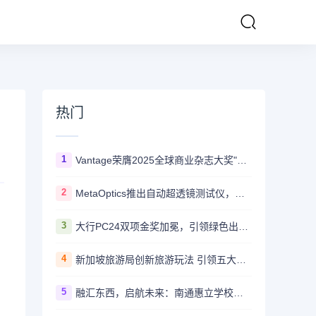
热门
1
Vantage荣膺2025全球商业杂志大奖"亚太最佳在线交易平台"
2
MetaOptics推出自动超透镜测试仪，以提升量产分选能力
3
大行PC24双项金奖加冕，引领绿色出行新风尚
4
新加坡旅游局创新旅游玩法 引领五大核心玩家解锁"反正好玩"之旅
5
融汇东西，启航未来：南通惠立学校海外学生寄宿项目正式启动