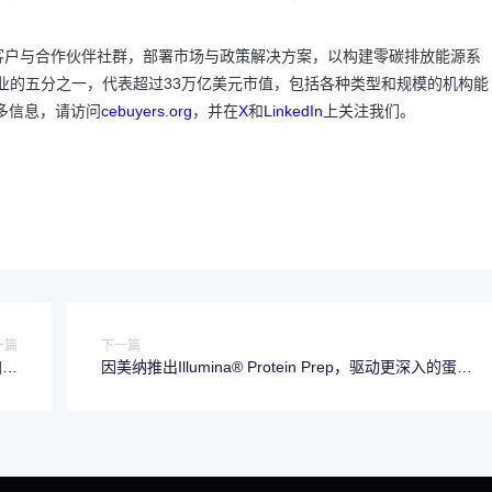
客户与合作伙伴社群，部署市场与政策解决方案，以构建零碳排放能源系
强企业的五分之一，代表超过33万亿美元市值，包括各种类型和规模的机构能
多信息，请访问
cebuyers.org
，并在
X
和
LinkedIn
上关注我们。
一篇
下一篇
加入
因美纳推出Illumina® Protein Prep，驱动更深入的蛋白
阵容
质组学洞察，助力药物发现与开发