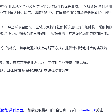
是整个亚太地区企业及其供应链合作伙伴的优先事项。 ‘区域聚焦’系列利
企业在中国大陆、印度、印度尼西亚、韩国和台湾等市场降低排放提供可行
 CEBA全球项目团队与区域专家将详细解析该国电力市场结构、采购机
的监管环境、探索范围三脱碳的可实施策略，并建设区域能力以加速清洁
”）
的补充，该学院通过线上与线下方式，提供针对特定地点的实践培
低排放、减少成本并提高亚洲运营可靠性的企业提供宝贵见解。”
场，具体日期将通过CEBA社交媒体渠道公布：
域聚焦”系列页面
。 如欲获取最新研讨会信息，请在
LinkedIn
与
X
关注