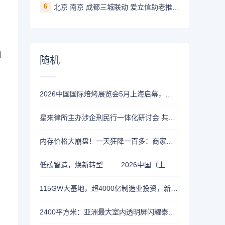
6
北京 南京 成都三城联动 爱立信助老推动AI平权打破数字代际墙
用
制
随机
2026中国国际焙烤展览会5月上海启幕，聚焦全球烘焙行业创新
星来律所主办涉企刑民行一体化研讨会 共话新质生产力法治应对
内存价格大崩盘！一天狂降一百多：商家疯狂抛售
低碳智造，焕新转型 －－ 2026中国（上海）第二十九届国际船艇及其技术设备展览会暨上海国际公务艇展览会盛大开幕！
115GW大基地，超4000亿制造业投资，新能源下一个“五年”要看内蒙古
2400平方米：亚洲最大室内透明屏闪耀泰国中央世界商业中心