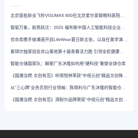
北京首批新全飞秒VISUMAX 800在北京爱尔英智眼科医院正式装机
智驱万象，新质跃迁：2025 福布斯中国人工智能科技企业TOP 50 评选结果发布
优衣库携手绫濑遥开启LifeWear夏日新主张，以自在美学演绎多元生活场景
紫琪尔独家冠名优山美地第十届青春活力跑 引领全民健康新风尚
智能仓储国家队：解密广东沐隆如何用“硬科技”重塑全球仓库
《国潮当燃·文创有范》听雨悦林荣获“中视元创”精品文创殊荣 致敬5.10中国品牌日！
从“三心牌”业务员到行业领袖：陈晓利与广东沐隆的智能仓储革新之路
《国潮当燃·文创有范》湃耐尔品牌荣获“中视元创”精品文创殊荣 致敬5.10中国品牌日！