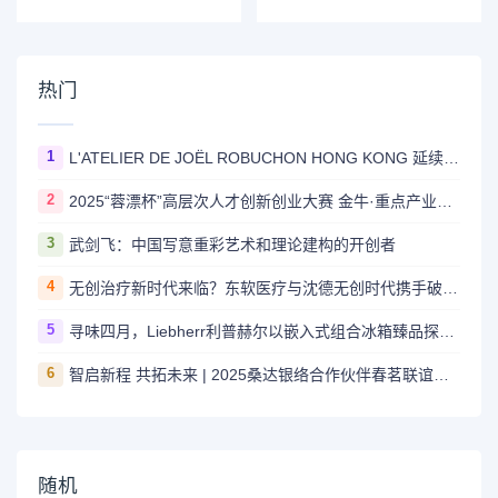
张，韩国新的临床
丽香氛温情献礼母
运营
亲节
热门
1
L'ATELIER DE JOËL ROBUCHON HONG KONG 延续十八载辉煌传奇 今夏载誉回归置地廣塲
2
2025“蓉漂杯”高层次人才创新创业大赛 金牛·重点产业园区专项赛圆满举行
3
武剑飞：中国写意重彩艺术和理论建构的开创者
4
无创治疗新时代来临？东软医疗与沈德无创时代携手破局！
5
寻味四月，Liebherr利普赫尔以嵌入式组合冰箱臻品探索春日鲜韵
6
智启新程 共拓未来 | 2025桑达银络合作伙伴春茗联谊会圆满落幕！
随机