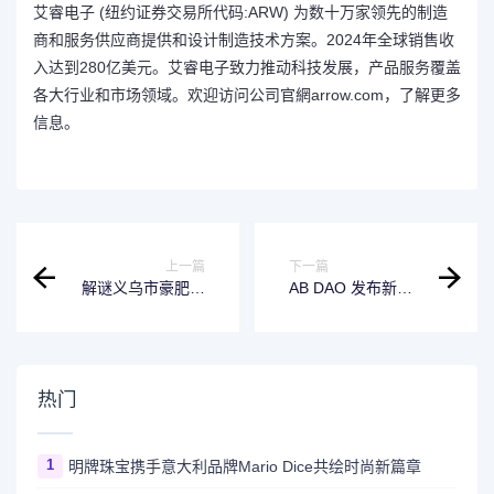
艾睿电子 (纽约证券交易所代码:ARW) 为数十万家领先的制造
商和服务供应商提供和设计制造技术方案。2024年全球销售收
入达到280亿美元。艾睿电子致力推动科技发展，产品服务覆盖
各大行业和市场领域。欢迎访问公司官網arrow.com，了解更多
信息。
上一篇
下一篇
解谜义乌市豪肥贸
AB DAO 发布新版
易成都分公司百货
NewPay , 召唤全球
店更加灵活地满足
2 万老用户认领
多样化的市场需求
6500 万 AB
热门
1
明牌珠宝携手意大利品牌Mario Dice共绘时尚新篇章