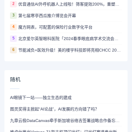
2
优音通信AI外呼机器人上线啦！筛客提效200%，重塑企业触客新体验
3
第七届寒亭西瓜推介博览会开幕
4
魔方网表，可配置的保险行业数字化平台
5
北京爱尔英智眼科医院「2024春季眼底病学术交流会」隆重举办
6
节能减负+医效升级！美的楼宇科技即将亮相CHCC 2024医疗展
随机
AI眼镜下一站——独立生态的建成
图灵奖得主掀起“AI论战”，AI发展的方向错了吗？
九章云极DataCanvas牵手新加坡谷络吉签署战略合作备忘录，打造AI创新生态
唯卓仕推出Vintage Z1复古机顶闪光灯：闪光灯赛道卷出新天际