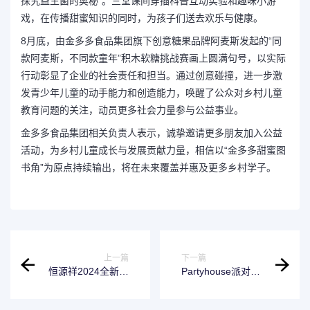
探究益生菌的奥秘”。三堂课间穿插科普互动实验和趣味小游
戏，在传播甜蜜知识的同时，为孩子们送去欢乐与健康。
8月底，由金多多食品集团旗下创意糖果品牌阿麦斯发起的“同
款阿麦斯，不同款童年”积木软糖挑战赛画上圆满句号，以实际
行动彰显了企业的社会责任和担当。通过创意碰撞，进一步激
发青少年儿童的动手能力和创造能力，唤醒了公众对乡村儿童
教育问题的关注，动员更多社会力量参与公益事业。
金多多食品集团相关负责人表示，诚挚邀请更多朋友加入公益
活动，为乡村儿童成长与发展贡献力量，相信以“金多多甜蜜图
书角”为原点持续输出，将在未来覆盖并惠及更多乡村学子。
上一篇
下一篇
恒源祥2024全新产
Partyhouse派对屋
品系列发布会：海
智能影K，多项“本
派文化与现代审美
领”集于一机
的碰撞