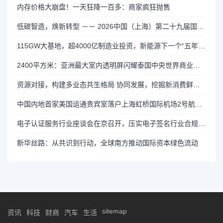
内存价格大崩盘！一天狂降一百多：商家疯狂抛售
低碳智造，焕新转型 －－ 2026中国（上海）第二十九届国际船艇及其技术设备展览会暨上海国际公务艇展览会盛大开幕！
115GW大基地，超4000亿制造业投资，新能源下一个“五年”要看内蒙古
2400平方米：亚洲最大室内透明屏闪耀泰国中央世界商业中心
资源对接，构建多业态共生格局 协同发展，挖掘新消费鲜活动能 ，2026生活方式上海秀盛大开幕
中国内地首家美国运通贵宾室落户上海虹桥国际机场2号航站楼
电子认证服务行业座谈会在京召开，压实电子签名行业合规责任
新华丝路：从共识到行动，全球南方推动国际资本绿色流动
sitemap
资讯
科技
财商
汽车
生活