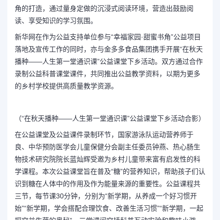
角的打造，通过量身定做的沉浸式阅读环境，营造出鼓励阅
读、享受知识的学习氛围。
新华网在作为公益支持单位参与“幸福家园·甜蜜书角”公益项目
落地及宣传工作的同时，亦与金多多食品集团携手开展“在秋天
播种——人生第一堂通识课”公益课堂下乡活动。双方通过合作
录制公益科普课堂课件，共同推出公益教学资料，以期为更多
的乡村学校提供高质量教学资源。
（“在秋天播种——人生第一堂通识课”公益课堂下乡活动合影）
在公益课堂及公益课件录制环节，国家游泳队运动营养师于
良、中华预防医学会儿童保健分会副主任委员钟燕、热心肠生
物技术研究院院长蓝灿辉受邀为乡村儿童带来富有启发性的科
学课程。本次公益课堂旨在普及“糖”的营养知识，帮助孩子们认
识到糖在人体中的作用及作为能量来源的重要性。公益课程共
三节，每节课30分钟，分别为“新学期，从养成一个好习惯开
始”“新学期，学会搭配合理饮食、改善生活习惯”“新学期，一起