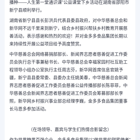
播种——人生第一堂通识课”公益课堂下乡活动在湖南省邵阳市
新宁县顺利举行。
湖南省新宁县县长彭洪兵代表县委县政府，对中华慈善总会和
新华网不远千里来到新宁，结合乡村振兴帮扶乡村教育开展慈
善活动，表示感谢和热烈的欢迎！并对金多多食品集团长期以
来持续性开展公益项目给予高度赞赏。
中华慈善总会网络募捐部部长、新闻界志愿者慈善促进工作委
员会执行总干事兼秘书长、中华慈善总会幸福家园村社互助工
程领导小组办公室执行主任周志芬，新华网首席信息官姚予
疆，新宁县县委常委、县委办主任姚美春，中华慈善总会新闻
界志愿者慈善促进工作委员会慈善公益传播部部长陈菲菲，中
华慈善总会新闻界志愿者慈善促进工作委员会筹募部部长李
照，新华网乡村振兴事业部总经理李巍，金多多食品集团董事
长马恩多参加活动。
（在场领导、嘉宾与学生们热情合影留念）
作为世界糖果百强企业，金多多食品集团以“做世界的甜蜜使者”