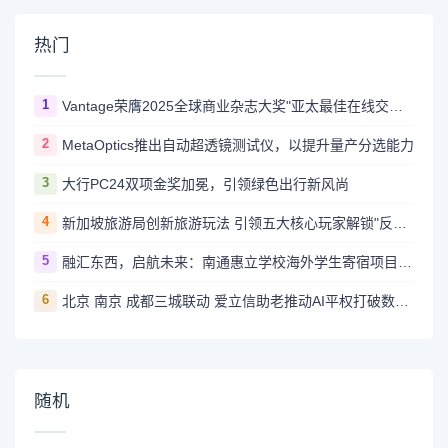
热门
1
Vantage荣膺2025全球商业杂志大奖"亚太最佳在线交易平台"
2
MetaOptics推出自动超透镜测试仪，以提升量产分选能力
3
大行PC24双项金奖加冕，引领绿色出行新风尚
4
新加坡旅游局创新旅游玩法 引领五大核心玩家解锁"反正好玩"之旅
5
融汇东西，启航未来：南通惠立学校海外学生寄宿项目正式启动
6
北京 南京 成都三城联动 爱立信助老推动AI平权打破数字代际墙
随机