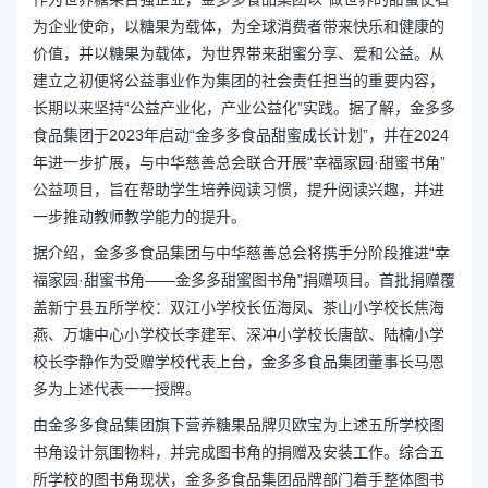
为企业使命，以糖果为载体，为全球消费者带来快乐和健康的
价值，并以糖果为载体，为世界带来甜蜜分享、爱和公益。从
建立之初便将公益事业作为集团的社会责任担当的重要内容，
长期以来坚持“公益产业化，产业公益化”实践。据了解，金多多
食品集团于2023年启动“金多多食品甜蜜成长计划”，并在2024
年进一步扩展，与中华慈善总会联合开展“幸福家园·甜蜜书角”
公益项目，旨在帮助学生培养阅读习惯，提升阅读兴趣，并进
一步推动教师教学能力的提升。
据介绍，金多多食品集团与中华慈善总会将携手分阶段推进“幸
福家园·甜蜜书角——金多多甜蜜图书角”捐赠项目。首批捐赠覆
盖新宁县五所学校：双江小学校长伍海凤、茶山小学校长焦海
燕、万塘中心小学校长李建军、深冲小学校长唐歆、陆楠小学
校长李静作为受赠学校代表上台，金多多食品集团董事长马恩
多为上述代表一一授牌。
由金多多食品集团旗下营养糖果品牌贝欧宝为上述五所学校图
书角设计氛围物料，并完成图书角的捐赠及安装工作。综合五
所学校的图书角现状，金多多食品集团品牌部门着手整体图书